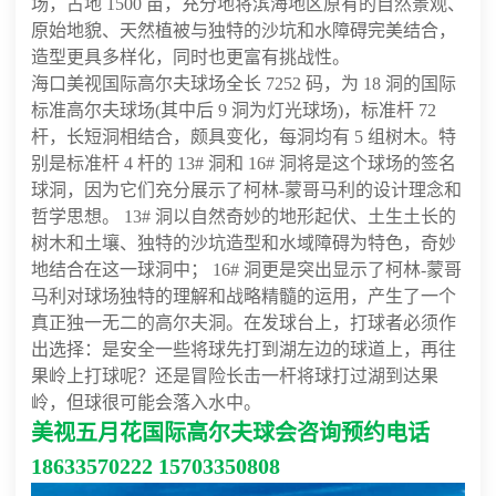
场，占地 1500 亩，充分地将滨海地区原有的自然景观、
原始地貌、天然植被与独特的沙坑和水障碍完美结合，
造型更具多样化，同时也更富有挑战性。
海口美视国际高尔夫球场全长 7252 码，为 18 洞的国际
标准高尔夫球场(其中后 9 洞为灯光球场)，标准杆 72
杆，长短洞相结合，颇具变化，每洞均有 5 组树木。特
别是标准杆 4 杆的 13# 洞和 16# 洞将是这个球场的签名
球洞，因为它们充分展示了柯林-蒙哥马利的设计理念和
哲学思想。 13# 洞以自然奇妙的地形起伏、土生土长的
树木和土壤、独特的沙坑造型和水域障碍为特色，奇妙
地结合在这一球洞中； 16# 洞更是突出显示了柯林-蒙哥
马利对球场独特的理解和战略精髓的运用，产生了一个
真正独一无二的高尔夫洞。在发球台上，打球者必须作
出选择：是安全一些将球先打到湖左边的球道上，再往
果岭上打球呢？还是冒险长击一杆将球打过湖到达果
岭，但球很可能会落入水中。
美视五月花国际高尔夫球会咨询预约电话
18633570222 15703350808