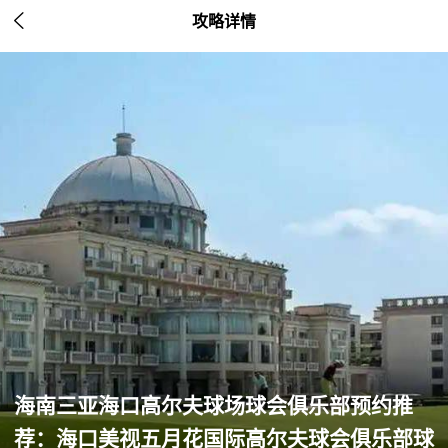

攻略详情
海南三亚海口高尔夫球场球会俱乐部预约推
荐：海口美视五月花国际高尔夫球会俱乐部球