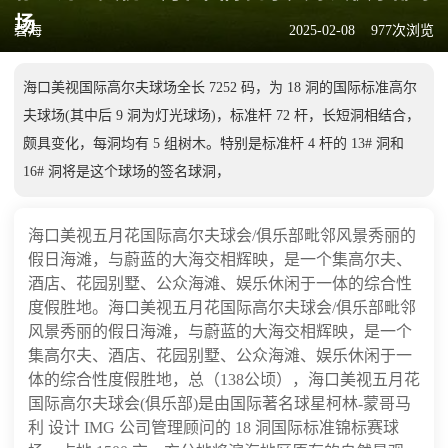
场
碧海
2025-02-08
977次浏览
海口美视国际高尔夫球场全长 7252 码，为 18 洞的国际标准高尔
夫球场(其中后 9 洞为灯光球场)，标准杆 72 杆，长短洞相结合，
颇具变化，每洞均有 5 组树木。特别是标准杆 4 杆的 13# 洞和
16# 洞将是这个球场的签名球洞，
海口美视五月花国际
高尔夫
球会/俱乐部毗邻风景秀丽的
假日海滩，与蔚蓝的大海交相辉映，是一个集高尔夫、
酒店、花园别墅、公众海滩、娱乐休闲于一体的综合性
度假胜地。海口美视五月花国际高尔夫球会/俱乐部毗邻
风景秀丽的假日海滩，与蔚蓝的大海交相辉映，是一个
集高尔夫、酒店、花园别墅、公众海滩、娱乐休闲于一
体的综合性度假胜地，总（138公顷），海口美视五月花
国际高尔夫球会(俱乐部)是由国际著名球星柯林-蒙哥马
利 设计 IMG 公司管理顾问的 18 洞国际标准锦标赛球