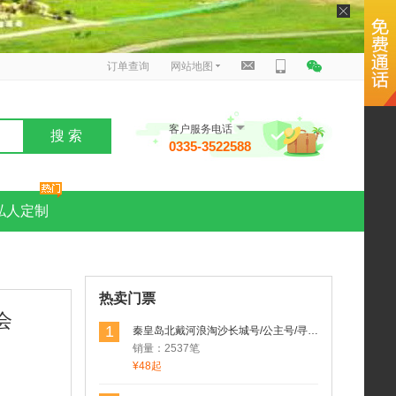
订单查询
网站地图
客户服务电话
搜 索
0335-3522588
私人定制
热卖门票
会
1
秦皇岛北戴河浪淘沙长城号/公主号/寻仙号/求仙号/渔渡一号海东青游轮游船
销量：2537笔
¥48起