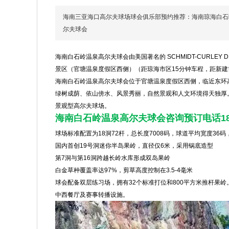
海南三亚海口高尔夫球场球会俱乐部预约推荐：海南琼海白石
尔夫球会
海南白石岭温泉高尔夫球会由美国著名的 SCHMIDT-CURLEY
景区（官塘温泉度假区西侧）（距琼海市区15分钟车程，距新建
海南白石岭温泉高尔夫球会位于官塘温泉度假区西侧，临近东环
绿树成荫、依山傍水、风景秀丽，自然景观和人文环境得天独厚
景观型高尔夫球场。
海南白石岭温泉高尔夫球会咨询预订电话1863357
球场标准配置为18洞72杆，总长度7008码，球道平均宽度36码
国内首创19号洞迷你半岛果岭，直径仅6米，采用锅底造型
第7洞与第16洞跨越长岭水库形成双岛果岭
白金草种覆盖率达97%，剪草高度控制在3.5-4毫米
球会配备双层练习场，拥有32个标准打位和800平方米推杆果岭
中西餐厅及赛事转播设施。