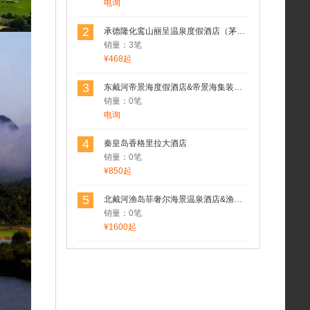
电询
2
承德隆化鸾山丽呈温泉度假酒店（茅荆坝七家温泉村）
销量：3笔
¥468起
3
东戴河帝景海度假酒店&帝景海集装箱酒店
销量：0笔
电询
4
秦皇岛香格里拉大酒店
销量：0笔
¥850起
5
北戴河渔岛菲奢尔海景温泉酒店&渔岛菲奢尔森泽苑&渔岛菲奢尔度假酒店
销量：0笔
¥1600起