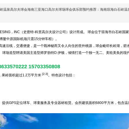
岭温泉高尔夫球会海南三亚海口高尔夫球场球会俱乐部预约推荐：海南琼海白石岭温
 DESING，INC（史密特-科里高尔夫设计公司）设计而成。 球会位于琼海市白石岭国家
博鳌中原国际机场只需15分钟车程）。
高速沿线，交通便捷，是一个既神秘而又令人向住的世外桃源，球会毗邻长岭湖，碧
。球场造型聘请美国主造型师罗勃特D.伊顿，倾情打造一个独一无二、美轮美奂的现
0222 15703350808
[2-3]
，果岭面积超过1.2万平方米
。特色设计包括：
。提供GPS定位球车、球童服务及专业器材租赁。会所建筑面积6800平方米，包含温泉