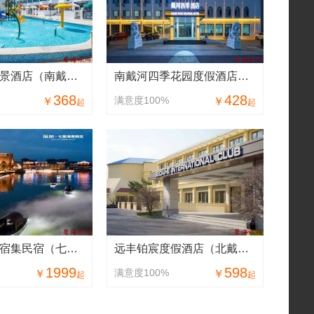
莫言莫语海景酒店（南戴河仙螺岛度假区店）
南戴河四季花园度假酒店（仙螺岛景区店）
368
428
满意度100%
￥
￥
起
起
北戴河七里宿集民宿（七里海渔田小镇度假区）
远丰铂宸度假酒店（北戴河国际俱乐部）
1999
598
满意度100%
￥
￥
起
起