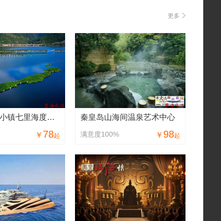
更多
北戴河渔田小镇七里海度假区&渔田休闲渔业码头（出海观光+海鲜采摘+赶网捕鱼）
秦皇岛山海间温泉艺术中心
78
98
满意度100%
￥
￥
起
起