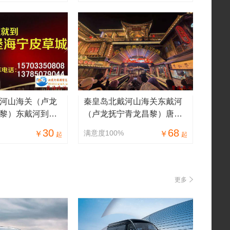
河山海关（卢龙
秦皇岛北戴河山海关东戴河
黎）东戴河到海
（卢龙抚宁青龙昌黎）唐山
草城购皮草羊绒
河头老街+唐山宴+唐山动物
30
68
满意度100%
￥
￥
起
起
园精品一日游
更多