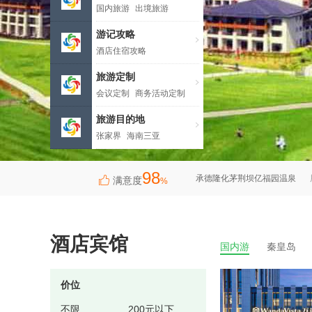
国内旅游
出境旅游
周边旅游
北京
天津
承德隆化茅荆坝亿福园温泉
游记攻略
酒店住宿攻略
秦皇岛北戴河浪淘沙长城号/公主
景点游玩攻略
旅游购物攻略
秦皇岛北戴河浪淘沙长城号/公主
旅游定制
旅游交通攻略
会议定制
商务活动定制
秦皇岛北戴河浪淘沙长城号/公主
吃喝玩乐攻略
拓展团建
主题拍摄
演出报告
秦皇岛北戴河浪淘沙长城号/公主
旅游目的地
张家界
海南三亚
承德隆化茅荆坝亿福园温泉
北戴河秦皇岛
成都
西安
承德隆化茅荆坝亿福园温泉
98
秦皇岛北戴河浪淘沙长城号/公主
满意度
%
酒店宾馆
国内游
秦皇岛
价位
不限
200元以下