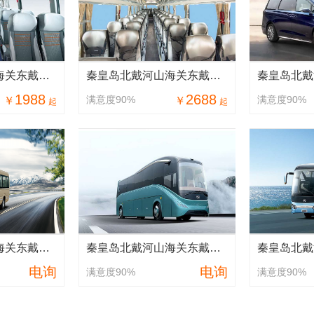
秦皇岛北戴河山海关东戴河55座旅游大巴车接送天津滨海机场包车
秦皇岛北戴河山海关东戴河55座旅游大巴车包车接送北京大兴/首都机场
1988
2688
满意度90%
满意度90%
￥
￥
起
起
秦皇岛北戴河山海关东戴河17-19座国产仿考斯特旅游中巴车包车租车
秦皇岛北戴河山海关东戴河55座改装30座豪华高品质旅游大巴车包车租车
电询
电询
满意度90%
满意度90%