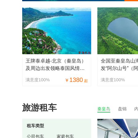
王牌泰卓越-北京（秦皇岛）
全国至秦皇岛山
及周边出发领略泰国风情
发“阿尔山号”（
（芭提雅、曼谷）精华景点
里）观光火车专
1380
满意度100%
满意度100%
￥
起
特色美食4飞5晚6天度假旅
呼吸6日游
游
旅游租车
秦皇岛
盘锦
租车类型
公司包车
家庭包车