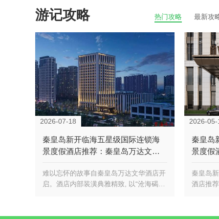
游记攻略
热门攻略
最新攻
2026-07-18
2026-05-
秦皇岛新开临海五星级国际连锁海
秦皇岛
景度假酒店推荐：秦皇岛万达文华
景度假
酒店Wanda Vista Qinhuangdao
酒店Wand
难以忘怀的故事自秦皇岛万达文华酒店开
秦皇岛新
启。酒店内部装潢典雅精致, 以“沧海碣
酒店推荐
石，秦皇行宫”为设计理念，…
ista Qi