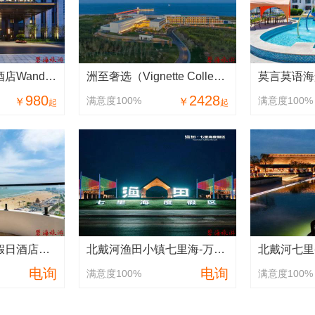
秦皇岛万达文华酒店Wanda Vista Qinhuangdao
洲至奢选（Vignette Collection）北戴河如是海酒店
980
2428
满意度100%
满意度100%
￥
￥
起
起
南戴河晟岷海景假日酒店（原日月湖酒店）
北戴河渔田小镇七里海-万得澜(狐猴斑马长颈鹿)度假酒店&七里宿集泳池院落民宿
电询
电询
满意度100%
满意度100%