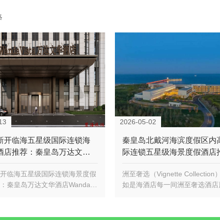
略
13
2026-05-02
新开临海五星级国际连锁海
秦皇岛北戴河海滨度假区内
酒店推荐：秦皇岛万达文华
际连锁五星级海景度假酒店
a Vista Qinhuangdao
洲至奢选（Vignette Collec
开临海五星级国际连锁海景度假
洲至奢选（Vignette Collecti
戴河如是海酒店
：秦皇岛万达文华酒店Wanda V
如是海酒店每一间洲至奢选酒店
nhua…
且迥然有…