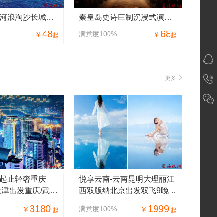
秦皇岛北戴河浪淘沙长城号/公主号/寻仙号/求仙号/渔渡一号海东青游轮游船
秦皇岛史诗巨制沉浸式演出-秦皇山海情
48
68
满意度100%
￥
￥
起
起
更多
起止轻奢重庆
悦享云南-云南昆明大理丽江
天津出发重庆/武隆
西双版纳北京出发双飞9晚1
深度五日游
0日精品旅游
3180
1999
满意度100%
￥
￥
起
起