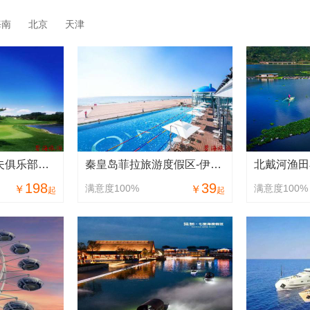
海南
北京
天津
北戴河松石高尔夫俱乐部球场Beidaihe Pine Rock Golf
秦皇岛菲拉旅游度假区-伊亚圣托里尼雅阁蓝顶温泉
198
39
满意度100%
满意度100%
￥
￥
起
起