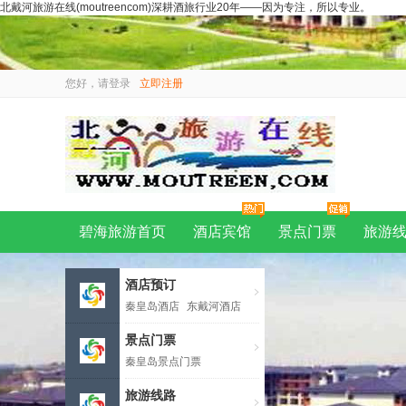
北戴河旅游在线(moutreencom)深耕酒旅行业20年——因为专注，所以专业。
您好，请
登录
立即注册
碧海旅游首页
酒店宾馆
景点门票
旅游
酒店预订
秦皇岛酒店
东戴河酒店
承德酒店
景点门票
秦皇岛景点门票
承德景点门票
北京景点门票
旅游线路
天津景点门票