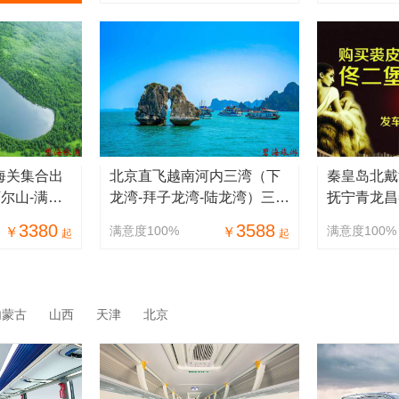
海关集合出
北京直飞越南河内三湾（下
秦皇岛北戴
阿尔山-满洲
龙湾-拜子龙湾-陆龙湾）三岛
抚宁青龙昌
列&草原深
（巡州岛-狮子岛-吉婆岛）双
宁佟二堡皮
3380
3588
满意度100%
满意度100%
￥
￥
起
起
飞7日品质（包船）游
一日游
内蒙古
山西
天津
北京