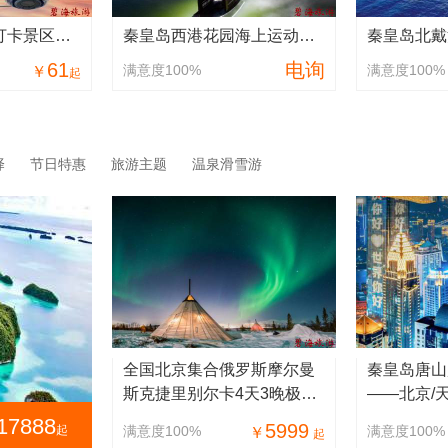
秦皇岛新晋网红打卡景区：秦皇岛之眼摩天轮
秦皇岛西港花园海上运动：深海潜水/海上冲浪/深海海钓/出海捕鱼/帆船体验
61
电询
满意度100%
满意度100%
￥
起
择
节日特惠
旅游主题
温泉滑雪游
全国北京集合俄罗斯摩尔曼
秦皇岛唐山
斯克捷里别尔卡4天3晚极光
——北京/
定制旅游
纯玩0购物
17888
5999
起
满意度100%
满意度100%
￥
起