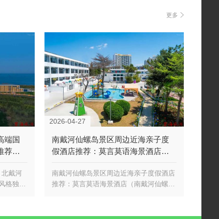
更多
2026-04-27
高端国
南戴河仙螺岛景区周边近海亲子度
推荐：
假酒店推荐：莫言莫语海景酒店
tion）北
（南戴河仙螺岛度假区店）
on）北戴河
南戴河仙螺岛景区周边近海亲子度假酒店
风格独到
推荐：莫言莫语海景酒店（南戴河仙螺岛
度假区店）北戴河新区的莫言莫…