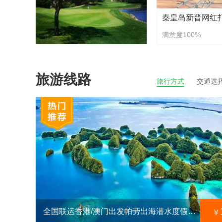
满意度100%
旅游线路
旅行方式
交通选
全国联运香港/澳门出发帕劳出海潜水度假旅游计划8天7晚尊享游
￥