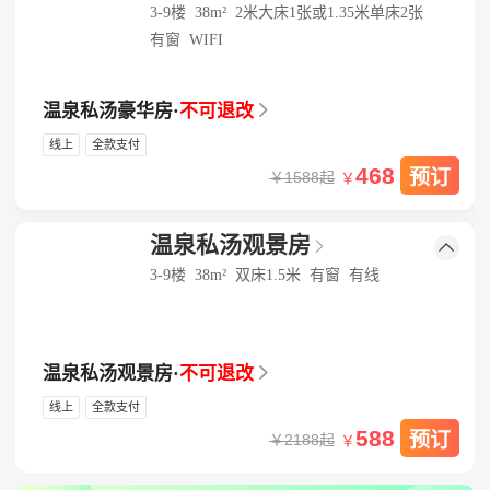
3-9楼
38m²
2米大床1张或1.35米单床2张
有窗
WIFI
温泉私汤豪华房
·
不可退改

线上
全款支付
468
预订
￥1588起
￥
温泉私汤观景房


3-9楼
38m²
双床1.5米
有窗
有线
温泉私汤观景房
·
不可退改

线上
全款支付
588
预订
￥2188起
￥