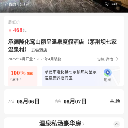

产品编号：1243
4/43
最低价
468
￥
起
承德隆化鸾山丽呈温泉度假酒店（茅荆坝七家
温泉村）
五钻酒店

2025年4月开业
2025年4月装修
设施·详情
100%
承德市隆化县七家镇热河皇家
满意
温泉康养度假区

0点评
地图
08月06日
08月07日
共1晚
入住
离店
温泉私汤豪华房

