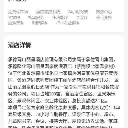
免费停车场
酒店监控系统
24小时保安
商务中心
大堂吧
礼宾服务
多功能厅
会议厅
外币兑换
旅游票务
叫醒服务
行李存放服务
酒店详情
承德鸾山丽呈酒店管理有限公司隶属于承德鸾山集团，
承德隆化鸾山丽呈温泉度假酒店（茅荆坝七家温泉村）
位于河北省承德市隆化县七家镇热河皇家温泉康养度假
区，该酒店同携程集团旗下丽呈酒店品牌合作开发， 鸾
山丽呈温泉假日酒店 作为一家专注于提供住宿和餐饮服
务的公司，项目占地200亩，含酒店住宿区、温泉娱乐
区、景观休闲区、农业体验区，总投资额达2.2亿。
本项目定位为家庭全龄化康养度假，具体内容包括：144
套星级客房、24小时自助餐厅、温泉汗蒸中心、超市、
儿童图书室、会议、接待大厅、屋顶无边界泳池、家庭