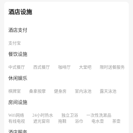
酒店设施
酒店支付
支付宝
餐饮设施
中式餐厅
西式餐厅
咖啡厅
大堂吧
限时送餐服务
休闲娱乐
棋牌室
桑拿按摩
健身房
室内泳池
露天泳池
房间设施
Wifi网络
24小时热水
独立卫浴
一次性洗漱品
有线电视
遮光窗帘
拖鞋
浴巾
电水壶
茶壶
酒店服务