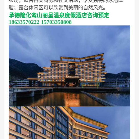
农场，适合各类商务和社交活动；享受独特的泳池体
验；露台休闲区可以欣赏到美丽的自然风光。
承德隆化鸾山丽呈温泉度假酒店咨询预定
18633570222 15703350808