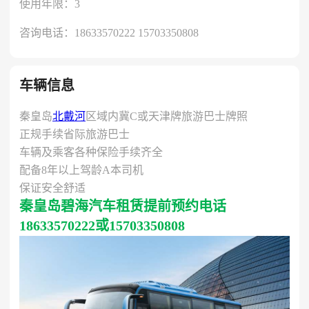
使用年限：3
咨询电话：18633570222 15703350808
车辆信息
秦皇岛
北戴河
区域内冀C或天津牌旅游巴士牌照
正规手续省际旅游巴士
车辆及乘客各种保险手续齐全
配备8年以上驾龄A本司机
保证安全舒适
秦皇岛碧海汽车租赁提前预约电话
18633570222或15703350808