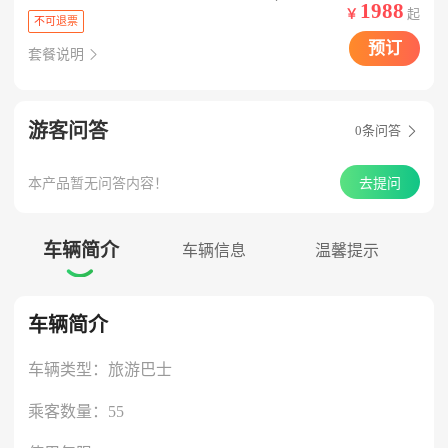
1988
￥
起
不可退票
预订
套餐说明

游客问答
0
条问答

本产品暂无问答内容！
去提问
车辆简介
车辆信息
温馨提示

车辆简介
车辆类型：旅游巴士
乘客数量：55