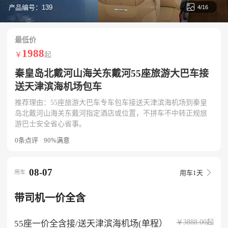

产品编号：139
4/16
最低价
1988
￥
起
秦皇岛北戴河山海关东戴河55座旅游大巴车接
送天津滨海机场包车
推荐理由：55座旅游大巴车专车包车接送天津滨海机场到秦皇
岛北戴河山海关东戴河指定酒店或位置，不拼车不中转正规旅
游巴士安全省心省事。
0条点评
90%满意
08-07

用车
用车
1天
带司机一价全含
￥
3888.00
起
55座一价全含接/送天津滨海机场(单程）