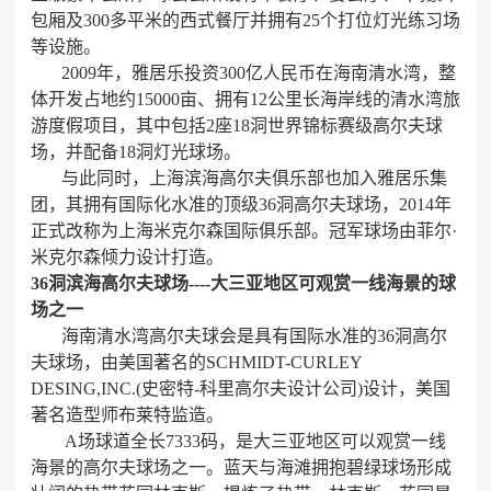
包厢及300多平米的西式餐厅并拥有25个打位灯光练习场
等设施。
2009年，雅居乐投资300亿人民币在海南清水湾，整
体开发占地约15000亩、拥有12公里长海岸线的清水湾旅
游度假项目，其中包括2座18洞世界锦标赛级高尔夫球
场，并配备18洞灯光球场。
与此同时，上海滨海高尔夫俱乐部也加入雅居乐集
团，其拥有国际化水准的顶级36洞高尔夫球场，2014年
正式改称为上海米克尔森国际俱乐部。冠军球场由菲尔·
米克尔森倾力设计打造。
36洞滨海高尔夫球场----大三亚地区可观赏一线海景的球
场之一
海南清水湾高尔夫球会是具有国际水准的36洞高尔
夫球场，由美国著名的SCHMIDT-CURLEY
DESING,INC.(史密特-科里高尔夫设计公司)设计，美国
著名造型师布莱特监造。
A场球道全长7333码，是大三亚地区可以观赏一线
海景的高尔夫球场之一。蓝天与海滩拥抱碧绿球场形成