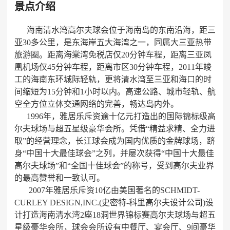
景点介绍
海南清水湾高尔夫球会位于海南岛的东南沿海，距三
亚30多公里，是东海岸五大海湾之一，同属大三亚热带
旅游圈。距离海棠湾免税店仅20分钟车程，距离三亚凤
凰机场仅45分钟车程，距离市区30分钟车程，2011年竣
工的海南东环城际轻轨，更将清水湾至三亚和海口的时
间缩短为15分钟和1小时以内。高速公路、城市轻轨、航
空全方位立体交通网络的完善，畅达岛内外。
1996年，雅居乐斥资逾十亿元打造出的国际锦标级高
尔夫球场与超五星级豪华会所。凭借“精益求精、全力进
取”的经营理念，长江球会成为国内优质的金牌球场，跻
身“中国十大最佳球会”之列，并屡次获得“中国十大最佳
高尔夫球场”和“全国十佳球会”的称号，受到高尔夫业界
的最高赞誉和一致认可。
2007年雅居乐斥资10亿由美国著名的SCHMIDT-
CURLEY DESIGN,INC.(史密特-科里高尔夫设计公司)设
计打造海南清水湾2座18洞世界锦标赛高尔夫球场与超五
星级豪华会所，球会会所设有中餐厅、宴会厅、9间豪华