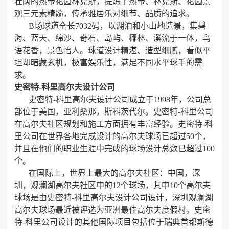
壮阔的热带花园林克斯，提炼了热带、林克斯、花园景
观三元素精髓，传承雅居乐对细节、品质的追求。
B场球道全长7032码，以湖泊和小山地造景，集碧
海、蓝天、绵沙、奇石、岛屿、椰林、溪流于一体，鸟
语花香，景色怡人。球道设计精湛、造型细腻，看似平
坦却暗藏玄机，极富娱乐性，满足不同水平球手的需
求。
史密特-科里高尔夫设计公司
史密特-科里高尔夫设计公司成立于1998年，公司总
部位于美国，亚利桑那，斯科茨代尔。史密特-科里公司
在高尔夫社区规划和施工方面拥有丰富经验。史密特-科
里公司在世界各地完成设计的高尔夫球场已超过50个，
并且在他们的职业生涯中完成的球场设计总数已超过100
个。
在国际上，世界上最大的高尔夫社区：中国，深
圳，观澜湖高尔夫社区中的12个球场，其中10个高尔夫
球场是由史密特-科里高尔夫设计公司设计，深圳观澜湖
高尔夫球场最近被评选为亚洲最佳高尔夫度假村。史密
特-科里公司设计的其他国际项目包括位于瑞典首都斯德