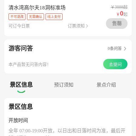
清水湾高尔夫18洞标准场
￥3888起
0
￥
起
不可退改
无需确认
线上支付
售罄
可订今日票
订票须知

游客问答
0
条问答

本产品暂无问答内容！
去提问
景区信息
预订须知
景点介绍

景区信息
开放时间
全年 07:00-19:00开放，以日出和日落时间为准，最后开