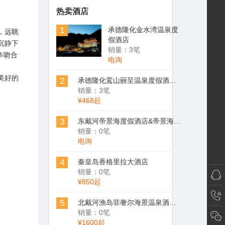
热卖酒店
1
承德隆化金水湾温泉度
，远眺
假酒店
沉静下
销量：3笔
本吻合
电询
美好的
2
承德隆化鸾山丽呈温泉度假酒店（茅荆坝七家温泉村）
销量：3笔
¥468起
3
东戴河帝景海度假酒店&帝景海集装箱酒店
销量：0笔
电询
4
秦皇岛香格里拉大酒店
销量：0笔
¥850起
5
北戴河渔岛菲奢尔海景温泉酒店&渔岛菲奢尔森泽苑&渔岛菲奢尔度假酒店
销量：0笔
¥1600起