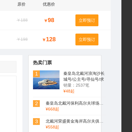
原价
优惠价
98
￥188
立即预订
￥
128
￥198
立即预订
￥
热卖门票
1
秦皇岛北戴河浪淘沙长
城号/公主号/寻仙号/求
仙号/渔渡一号海东青游
销量：2537笔
轮游船
¥48起
2
秦皇岛北戴河保利高尔夫球场俱乐部
¥668起
3
北戴河荣盛黄金海岸高尔夫俱乐部森林场(荣盛森林高尔夫球场）
¥558起