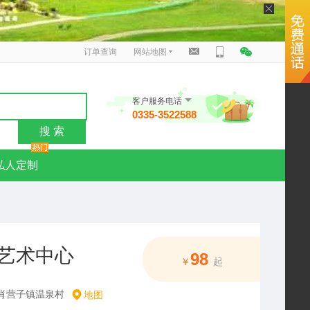
订单查询
网站地图
客户服务电话
0335-3522588
搜 索
私人定制
艺术中心
98
￥
起
肖营子镇温泉村
地图