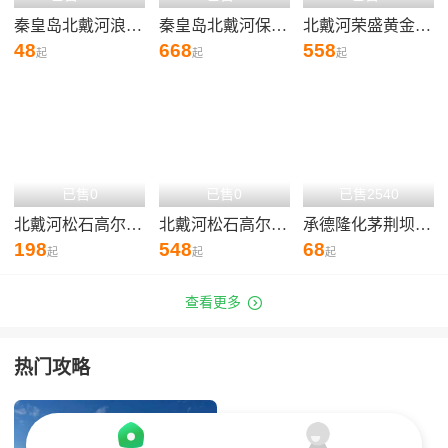
秦皇岛北戴河浪淘沙长城号/公主号/寻仙号/求仙号/渔渡一号海东青游轮游船
秦皇岛北戴河保利高尔夫球场俱乐部
北戴河荣盛黄金海岸高尔夫俱乐部森林场(荣盛森林高尔夫球场）
48
668
558
起
起
起
已售0
已售0
已售2540
北戴河松石高尔夫俱乐部球场Beidaihe Pine Rock Golf
北戴河松石高尔夫/保利国际高尔夫/荣盛森林高尔夫俱乐部球场联合预定
承德隆化茅荆坝亿福园温泉
198
548
68
起
起
起

查看更多
热门攻略