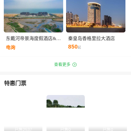
东戴河帝景海度假酒店&帝景海集装箱酒店
秦皇岛香格里拉大酒店
850
电询
起

查看更多
特惠门票
已售2537
已售0
已售0