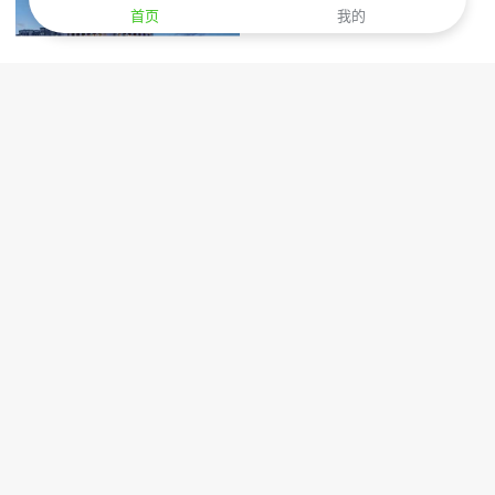
首页
我的
秦皇岛新开临海五星级国
秦皇岛新开临海五星级国
际连锁海景度假酒店推
际连锁海景度假酒店推


荐：秦皇岛万达文华酒店

荐：秦皇岛万达文华酒店

0
0
88
372
Wanda Vista Qinhuangdao
Wanda Vista Qinhuangdao
秦皇岛北戴河海滨度假区内高
南戴河仙螺岛景区周边近海亲
端国际连锁五星级海景度假酒
子度假酒店推荐：莫言莫语海


店推荐：洲至奢选（Vignette

景酒店（南戴河仙螺岛度假区

0
0
509
357
Collection）北戴河如是海酒店
店）
南戴河仙螺岛景区周边近海亲
喜讯：北戴河渔田小镇七里海
子度假酒店推荐：南戴河四季
度假区万得澜度假酒店&七里


花园度假酒店（仙螺岛景区

宿集特色民宿官方预定微信小

0
0
304
302
店）
程序发布

查看更多
Copyright@碧海旅游(moutreen.com) 服务热线:0335-