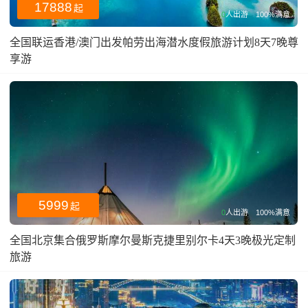
17888
起
0
人出游
100%满意
全国联运香港/澳门出发帕劳出海潜水度假旅游计划8天7晚尊
享游
5999
起
0
人出游
100%满意
全国北京集合俄罗斯摩尔曼斯克捷里别尔卡4天3晚极光定制
旅游