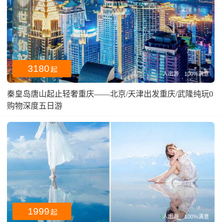
3180
起
0
人出游
100%满意
秦皇岛唐山起止轻奢重庆——北京/天津出发重庆/武隆纯玩0
购物深度五日游
1999
起
1
人出游
100%满意