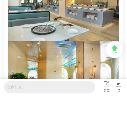



说点什么...
0
分享