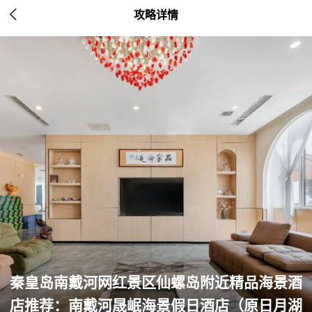

攻略详情
秦皇岛南戴河网红景区仙螺岛附近精品海景酒
店推荐：南戴河晟岷海景假日酒店（原日月湖