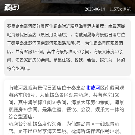
酒店）
碧海
2025-06-14
1157次浏览
秦皇岛南戴河网红景区仙螺岛附近精品海景酒店推荐：南戴河晟
岷海景假日酒店（原日月湖酒店），南戴河晟岷海景假日酒店位
于秦皇岛北戴河区南戴河观海路东段8号，为仙螺岛景区观景酒
店，共有客房150间，其中海景标准间50余间，海景大床房40余
间，海景家庭房30余间。是集住宿、餐饮、会议、娱乐为一体的
综合型酒店。
南戴河晟岷海景假日酒店位于秦皇岛
北戴河
区南戴河观
海路东段8号，为仙螺岛景区观景酒店，共有客房150
间，其中海景标准间50余间，海景大床房40余间，海景
家庭房30余间。是集住宿、餐饮、会议、娱乐为一体的
综合型酒店。
酒店紧邻仙螺岛度假海滩，为仙螺岛景区一线观景酒
店。足不出户尽享海天盛境。枕海听涛伴您酣畅睡眠。