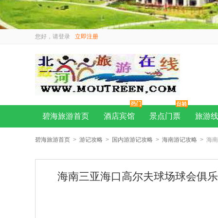
您好，请
登录
立即注册
碧海旅游首页
酒店宾馆
景点门票
旅游
碧海旅游首页
>
游记攻略
>
国内游游记攻略
>
海南游记攻略
> 海
海南三亚海口高尔夫球场球会俱乐