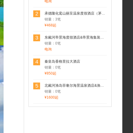
电询
2
承德隆化鸾山丽呈温泉度假酒店（茅荆坝七家温泉村）
销量：3笔
¥468起
3
东戴河帝景海度假酒店&帝景海集装箱酒店
销量：0笔
电询
4
秦皇岛香格里拉大酒店
销量：0笔
¥850起
5
北戴河渔岛菲奢尔海景温泉酒店&渔岛菲奢尔森泽苑&渔岛菲奢尔度假酒店
销量：0笔
¥1600起