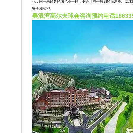
化，同一果岭各区域也不一样，不会让球手感到轻而易举。⑤球
安全和私密。
美浪湾高尔夫球会咨询预约电话186335702