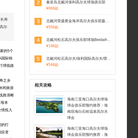
2
秦皇岛北戴河保利高尔夫球场俱乐部
¥668起
国长寿
3
北戴河荣盛黄金海岸高尔夫俱乐部森林场(荣盛森林高尔夫球场）
高尔
¥558起
4
北戴河松石高尔夫俱乐部球场Beidaihe Pine Rock Golf
¥198起
家的5个
5
A国际锦
北戴河松石高尔夫/保利国际高尔夫/荣盛森林高尔夫俱乐部球场联合预定
¥548起
打球线路
寿之乡
相关攻略
休闲旅游
线路清晰
海南三亚海口高尔夫球场
E母本
球会俱乐部预约推荐：海
全情投入
南琼海白石岭温泉高尔夫
球会
同的打
海南三亚海口高尔夫球场
相应变
球会俱乐部预约推荐：海