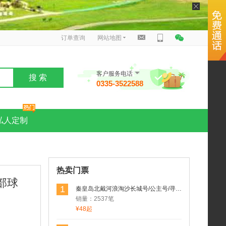
订单查询
网站地图
客户服务电话
搜 索
0335-3522588
私人定制
热卖门票
部球
1
秦皇岛北戴河浪淘沙长城号/公主号/寻仙号/求仙号/渔渡一号海东青游轮游船
销量：2537笔
¥48起