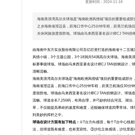
更新时间：2024-11-18
海南美浪湾高尔夫球场是“海南欧洲风情镇”项目的重要组成部
之乡海南省澄迈县，距海口市中心25分钟车程，距美兰机场
夫休闲旅游度假胜地。球场由马来西亚著名设计师CJ TAN担
由海南中东方实业股份有限公司百亿巨资打造的海南省十二五规划
风情小镇，3个主题公园，3个18洞共54洞高尔夫球场。海南美
标赛事级球场。球场由马来西亚著名设计师CJ TAN担纲设计
清晰流畅。
海南美浪湾高尔夫球场是“海南欧洲风情镇”项目的重要组成部分
海南省澄迈县，距海口市中心25分钟车程，距美兰机场仅30分
度假胜地。球场由马来西亚著名设计师CJ TAN担纲设计。球
流畅。球道全长7,250码，布局合理，并巧妙的结合河流、湖
草，不仅能提高果岭的速度和难度，还能确保球道四季常绿。球
到美妙的挥杆之中。
球场在设计方面有如下特点：
①T台方向感强，每个T台中心线
法，但球道既有难度，也有宽容性。③沙坑立体感强，沙坑里面