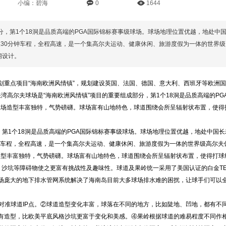
小编：碧海
0
1644
分，第1个18洞是品质高端的PGA国际锦标赛事级球场。球场地理位置优越，地处中
仅30分钟车程，全程高速，是一个集高尔夫运动、健康休闲、旅游度假为一体的世界级
纲设计。
重点项目“海南欧洲风情镇”，规划建设英国、法国、德国、意大利、西班牙等欧洲国
浪湾高尔夫球场是“海南欧洲风情镇”项目的重要组成部分，第1个18洞是品质高端的PG
，球场造型丰富独特，气势磅礴。球场富有山地特色，球道围绕会所呈辐射状布置，使得
，第1个18洞是品质高端的PGA国际锦标赛事级球场。球场地理位置优越，地处中国长
钟车程，全程高速，是一个集高尔夫运动、健康休闲、旅游度假为一体的世界级高尔夫
场造型丰富独特，气势磅礴。球场富有山地特色，球道围绕会所呈辐射状布置，使得打球
泊、沙坑等障碍物使之更富有挑战性及趣味性。球道及果岭统一采用了美国认证的白金T
场庞大的地下排水管网系统解决了海南岛目前大多球场排水难的困扰，让球手们可以
都对准球道IP点。②球道造型变化丰富，球落在不同的地方，比如陡地、凹地，都有不
有造型，比欧美平底风格沙坑更富于变化和美感。④果岭根据球道的难易程度不同作