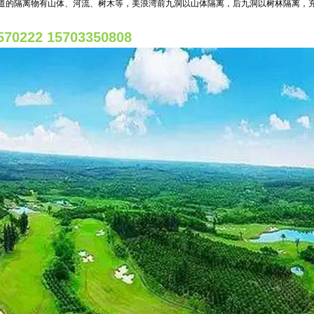
道的隔离物有山体、河流、树木等，美浪湾前九洞以山体隔离，后九洞以树林隔离，
22 15703350808