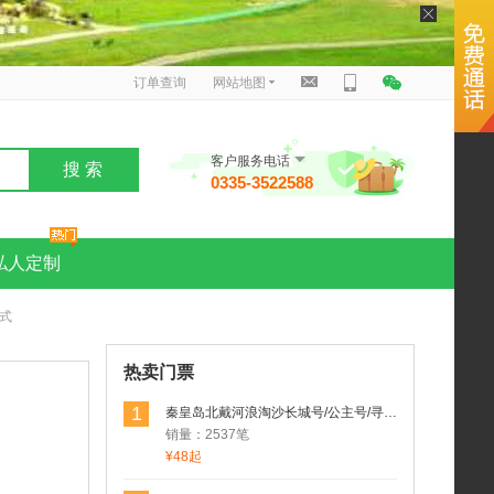
订单查询
网站地图
客户服务电话
搜 索
0335-3522588
私人定制
式
热卖门票
1
秦皇岛北戴河浪淘沙长城号/公主号/寻仙号/求仙号/渔渡一号海东青游轮游船
销量：2537笔
¥48起