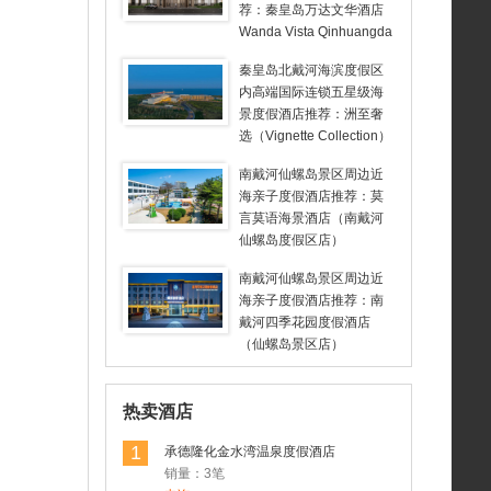
荐：秦皇岛万达文华酒店
Wanda Vista Qinhuangda
o
秦皇岛北戴河海滨度假区
内高端国际连锁五星级海
景度假酒店推荐：洲至奢
选（Vignette Collection）
北戴河如是海酒店
南戴河仙螺岛景区周边近
海亲子度假酒店推荐：莫
言莫语海景酒店（南戴河
仙螺岛度假区店）
南戴河仙螺岛景区周边近
海亲子度假酒店推荐：南
戴河四季花园度假酒店
（仙螺岛景区店）
热卖酒店
1
承德隆化金水湾温泉度假酒店
销量：3笔