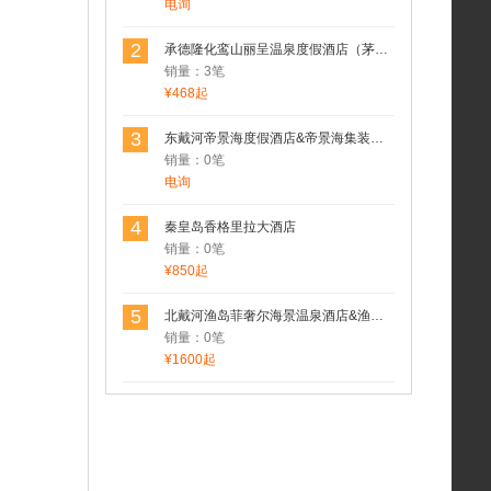
电询
2
承德隆化鸾山丽呈温泉度假酒店（茅荆坝七家温泉村）
销量：3笔
¥468起
3
东戴河帝景海度假酒店&帝景海集装箱酒店
销量：0笔
电询
4
秦皇岛香格里拉大酒店
销量：0笔
¥850起
5
北戴河渔岛菲奢尔海景温泉酒店&渔岛菲奢尔森泽苑&渔岛菲奢尔度假酒店
销量：0笔
¥1600起