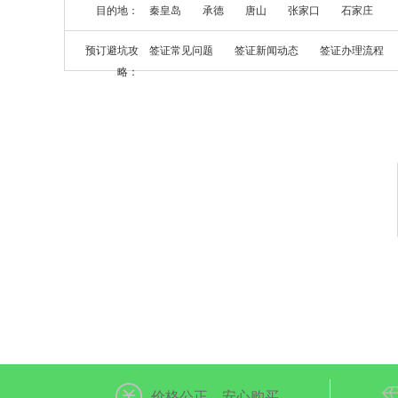
目的地：
秦皇岛
承德
唐山
张家口
石家庄
预订避坑攻
签证常见问题
签证新闻动态
签证办理流程
略：
价格公正，安心购买