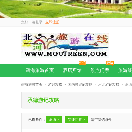
您好，请
登录
立即注册
碧海旅游首页
酒店宾馆
景点门票
旅游
碧海旅游首页
>
游记攻略
>
国内游游记攻略
>
河北游记攻略
> 承
承德游记攻略
已选条件：
承德
签证问答
清空筛选条件