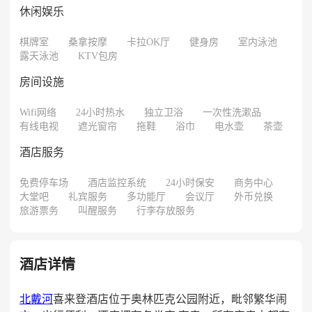
休闲娱乐
棋牌室
桑拿按摩
卡拉OK厅
健身房
室内泳池
露天泳池
KTV包房
房间设施
Wifi网络
24小时热水
独立卫浴
一次性洗漱品
有线电视
遮光窗帘
拖鞋
浴巾
电水壶
茶壶
酒店服务
免费停车场
酒店监控系统
24小时保安
商务中心
大堂吧
礼宾服务
多功能厅
会议厅
外币兑换
旅游票务
叫醒服务
行李存放服务
酒店详情
北戴河
喜来登酒店位于奥林匹克公园附近，毗邻繁华闹