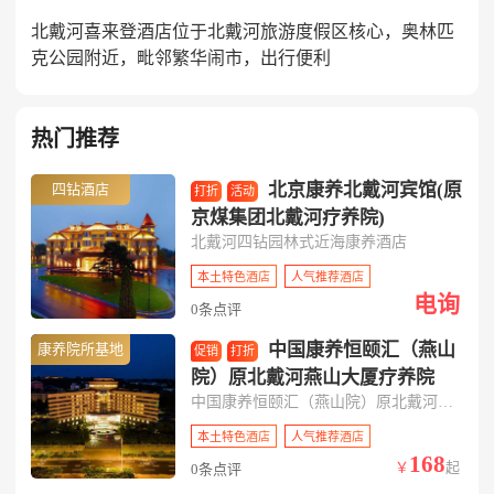
北戴河喜来登酒店位于北戴河旅游度假区核心，奥林匹
克公园附近，毗邻繁华闹市，出行便利
热门推荐
北京康养北戴河宾馆(原
四钻酒店
打折
活动
京煤集团北戴河疗养院)
北戴河四钻园林式近海康养酒店
本土特色酒店
人气推荐酒店
电询
0条点评
中国康养恒颐汇（燕山
康养院所基地
促销
打折
院）原北戴河燕山大厦疗养院
中国康养恒颐汇（燕山院）原北戴河燕山大厦疗养院是北戴河旅游度假区常年开放携程四钻集医疗康养娱乐餐饮会议于一体的综合性度假疗养机构
本土特色酒店
人气推荐酒店
168
￥
起
0条点评