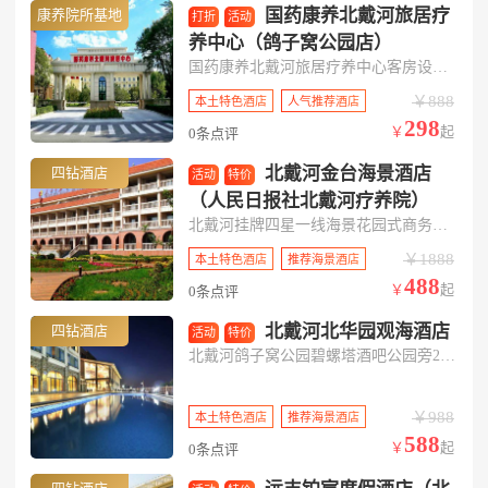
国药康养北戴河旅居疗
康养院所基地
打折
活动
养中心（鸽子窝公园店）
国药康养北戴河旅居疗养中心客房设计时尚独特、温馨舒适。客房里配备了冰箱、液晶电视、无线宽带上网，让您倍感家的温馨与舒适，满足您的不同需求。
￥888
本土特色酒店
人气推荐酒店
298
￥
起
0条点评
北戴河金台海景酒店
四钻酒店
活动
特价
（人民日报社北戴河疗养院）
北戴河挂牌四星一线海景花园式商务度假疗养休养酒店
￥1888
本土特色酒店
推荐海景酒店
488
￥
起
0条点评
北戴河北华园观海酒店
四钻酒店
活动
特价
北戴河鸽子窝公园碧螺塔酒吧公园旁270度三面环海绝版观海四星级酒店
￥988
本土特色酒店
推荐海景酒店
588
￥
起
0条点评