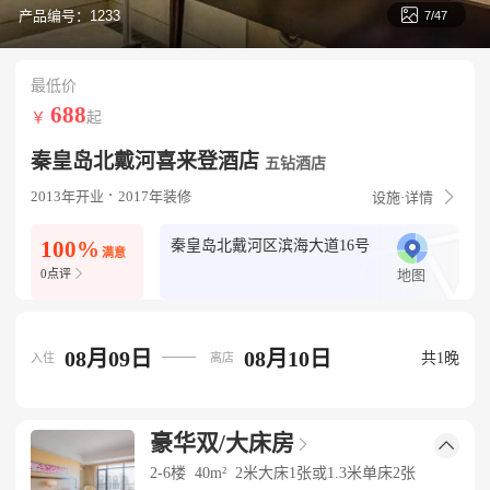

产品编号：1233
7/47
最低价
688
￥
起
秦皇岛北戴河喜来登酒店
五钻酒店

2013年开业
2017年装修
设施·详情
100%
秦皇岛北戴河区滨海大道16号
满意

0点评
地图
08月09日
08月10日
共1晚
入住
离店
豪华双/大床房


2-6楼
40m²
2米大床1张或1.3米单床2张