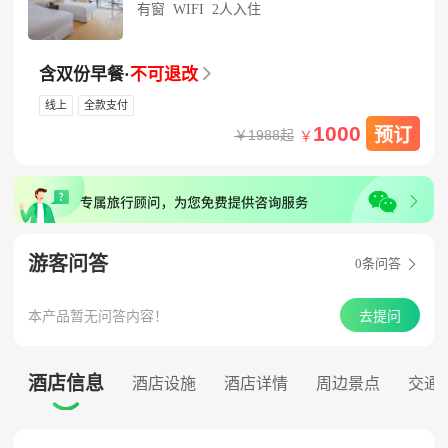
有窗
WIFI
2人入住
含双份早餐
·
不可退改

线上
全款支付
1000
预订
￥1988起
￥
游客问答
0
条问答

本产品暂无问答内容！
去提问
酒店信息
酒店设施
酒店详情
周边景点
交通
