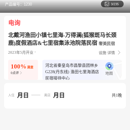

产品编号：1230
3/235
电询
北戴河渔田小镇七里海-万得澜(狐猴斑马长颈
鹿)度假酒店&七里宿集泳池院落民宿
奢美民宿

2023年5月开业
设施·详情
100%
河北省秦皇岛市昌黎县团林乡
满意
G228(丹东线) 渔田七里海酒店

0点评
地图
民宿接待中心
月日
月日
共1晚
入住
离店