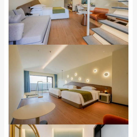
舒适的居住体验。酒店还设有多个餐厅，提供丰富多样
的美食，包括当地特色海鲜、中西式自助餐等。此外，
酒店的休闲娱乐设施也十分完备，有健身房、游泳池、
儿童游乐区等，让你在闲暇之余尽情放松身心。
渔田七里海度假区万得澜酒店&七里宿集​民宿咨询预定
18633570222 15703350808