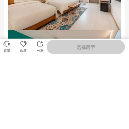
简约风等，房间设施齐全，提供24小时热水、免费无线
网络等基本服务。部分酒店还设有海景餐厅，你可以一
边品尝美食，一边欣赏海景，享受浪漫的用餐氛围。
渔田七里海度假区万得澜酒店&七里宿集​民宿咨询预定
18633570222 15703350808



选择房型
客服
收藏
分享