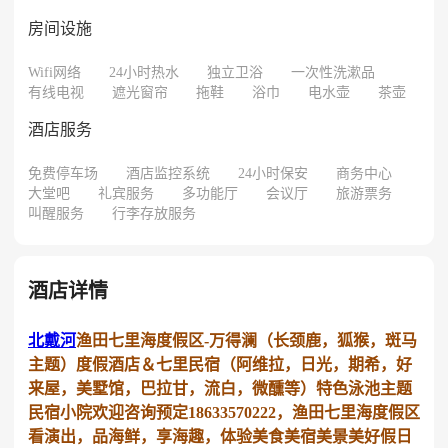
房间设施
Wifi网络
24小时热水
独立卫浴
一次性洗漱品
有线电视
遮光窗帘
拖鞋
浴巾
电水壶
茶壶
酒店服务
免费停车场
酒店监控系统
24小时保安
商务中心
大堂吧
礼宾服务
多功能厅
会议厅
旅游票务
叫醒服务
行李存放服务
酒店详情
北戴河
渔田七里海度假区-万得澜（长颈鹿，狐猴，斑马
主题）度假酒店＆七里民宿（阿维拉，日光，期希，好
来屋，美墅馆，巴拉甘，流白，微醺等）特色泳池主题
民宿小院欢迎咨询预定18633570222，渔田七里海度假区
看演出，品海鲜，享海趣，体验美食美宿美景美好假日