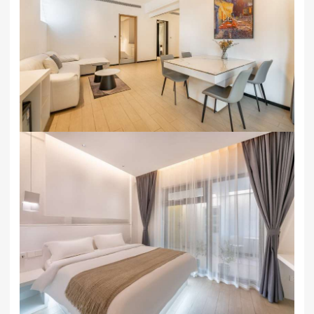
独栋小院，一般包含2 - 4间客房，适合家庭或小型团队
入住。每间民宿都配备了独立的庭院，庭院中设置了休
闲桌椅、秋千等设施，让你在私密的空间里也能享受惬
意时光。民宿内部装修精致，采用环保材料，房间内布
置温馨，床品柔软舒适，部分房间还设有观景阳台，可
直接欣赏到度假区的美景。
渔田七里海度假区万得澜酒店&七里宿集​民宿咨询预定
18633570222 15703350808