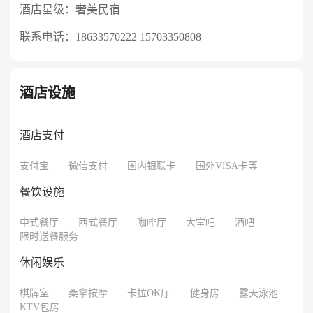
酒店星级：奢美民宿
联系电话：
18633570222 15703350808
酒店设施
酒店支付
支付宝
微信支付
国内银联卡
国外VISA卡等
餐饮设施
中式餐厅
西式餐厅
咖啡厅
大堂吧
酒吧
限时送餐服务
休闲娱乐
棋牌室
桑拿按摩
卡拉OK厅
健身房
露天泳池
KTV包房