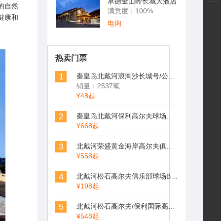
承德金山岭长城大酒店
的自然
满意度：100%
健康和
电询
热卖门票
1
秦皇岛北戴河浪淘沙长城号/公主号/寻仙号/求仙号/渔渡一号海东青游轮游船
销量：2537笔
¥48起
2
秦皇岛北戴河保利高尔夫球场俱乐部
¥668起
3
北戴河荣盛黄金海岸高尔夫俱乐部森林场(荣盛森林高尔夫球场）
¥558起
4
北戴河松石高尔夫俱乐部球场Beidaihe Pine Rock Golf
¥198起
5
北戴河松石高尔夫/保利国际高尔夫/荣盛森林高尔夫俱乐部球场联合预定
¥548起