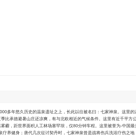
2000多年悠久历史的温泉遗址之上，长此以往被名曰：七家神泉。这里的
夏季比承德避暑山庄还凉爽，有与北欧相近的气候条件。这里有近千平方
雾霾，距世界面积人工林场塞罕坝，仅80分钟车程。这里被誉为-中国最
泉疗养健身；唐代几次征讨契丹时，七家神泉曾是战将伤兵洗浴疗伤之地