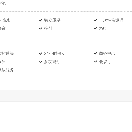
泳池
时热水
独立卫浴
一次性洗漱品
窗帘
拖鞋
浴巾
监控系统
24小时保安
商务中心
服务
多功能厅
会议厅
存放服务