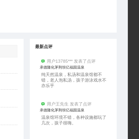
最新点评
用户13785*** 发表了点评
承德隆化茅荆坝亿福园温泉
纯天然温泉，私汤和温泉馆都不
错，老人泡私汤，孩子游泳戏水不
亦乐乎
用户王先生 发表了点评
承德隆化茅荆坝亿福园温泉
温泉馆环境不错，各种设施都玩了
几次，孩子很嗨。