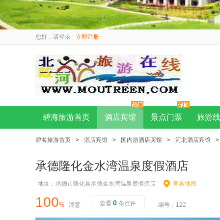
您好，请
登录
立即注册
碧海旅游首页
酒店宾馆
景点门票
旅游
碧海旅游首页
>
酒店宾馆
>
国内游酒店宾馆
>
河北酒店宾馆
>
承德隆化金水湾温泉度假酒店
地址：承德市隆化县承德金水湾温泉度假酒店
查看地图
100
0
查看
条点评
%
满意
编号：122