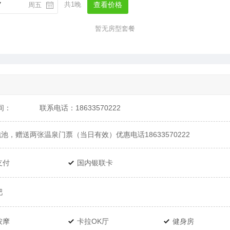
共1晚
查看价格
7
周五
暂无房型套餐
间：
联系电话：18633570222
，赠送两张温泉门票（当日有效）优惠电话18633570222
支付
国内银联卡
吧
按摩
卡拉OK厅
健身房