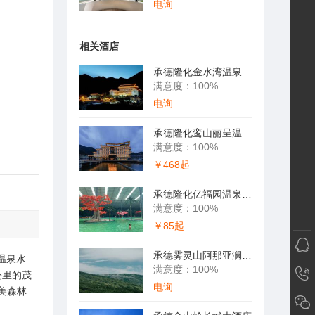
电询
相关酒店
承德隆化金水湾温泉度假酒店
满意度：100%
电询
承德隆化鸾山丽呈温泉度假酒店（茅荆坝七家温泉村）
满意度：100%
￥468起
承德隆化亿福园温泉度假酒店
满意度：100%
￥85起
承德雾灵山阿那亚澜也酒店
温泉水
满意度：100%
公里的茂
电询
美森林