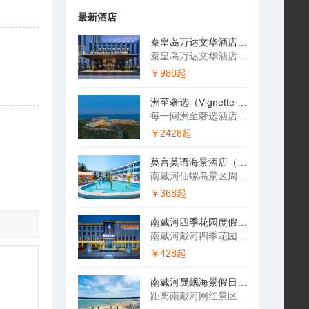
最新酒店
秦皇岛万达文华酒店Wanda Vista Qinhuangdao
秦皇岛万达文华酒店Wanda Vista Qinhuangd…
￥980起
洲至奢选（Vignette Collection）北戴河如是海酒店
每一间洲至奢选酒店风格独到且迥然有异，本店作为秦皇岛首家奢华…
￥2428起
莫言莫语海景酒店（南戴河仙螺岛度假区店）
南戴河仙螺岛景区周边近海亲子度假酒店推荐：莫言莫语海景酒店（…
￥368起
南戴河四季花园度假酒店（仙螺岛景区店）
南戴河戴河四季花园度假酒店（南戴河仙螺岛店） 南戴河戴河四季…
￥428起
南戴河晟岷海景假日酒店（原日月湖酒店）
距离南戴河网红景区仙螺岛最近，隔路即为优质海滩浴场的四钻海景…