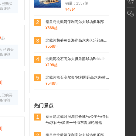
渡一号海东青游轮游船
销量：2537笔
人已购买
0条评论
¥48起
2
秦皇岛北戴河保利高尔夫球场俱乐部
¥668起
5
起
3
北戴河荣盛黄金海岸高尔夫俱乐部森林场(荣盛森林高尔夫球场）
¥558起
5人已购买
0条评论
4
北戴河松石高尔夫俱乐部球场Beidaihe Pine Rock Golf
¥198起
5
北戴河松石高尔夫/保利国际高尔夫/荣盛森林高尔夫俱乐部球场联合预定
询
¥548起
人已购买
0条评论
热门景点
1
秦皇岛北戴河浪淘沙长城号/公主号/寻仙
号/求仙号/渔渡一号海东青游轮游船
询
2
秦皇岛北戴河保利高尔夫球场俱乐部