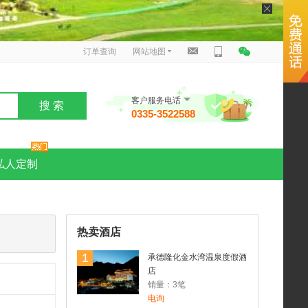
订单查询
网站地图
客户服务电话
搜 索
0335-3522588
私人定制
热卖酒店
1
承德隆化金水湾温泉度假酒
店
销量：3笔
电询