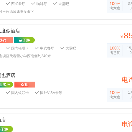
100%
3
西式餐厅
咖啡厅
大堂吧
满意度
牌室
桑拿按摩
健身房
室内泳池
河皇家温泉康养度假区
网络
24小时热水
独立卫浴
线电视
遮光窗帘
拖鞋
浴巾
免费停车场
酒店监控系统
24小时保安
泉度假酒店
8
礼宾服务
多功能厅
会议厅
￥
务
叫醒服务
行李存放服务
100%
1
国内银联卡
中式餐厅
大堂吧
满意度
房
室内泳池
Wifi网络
24小时热水
荆坝蓝天春蕾小学西南侧约240米
洗漱品
有线电视
遮光窗帘
拖鞋
茶壶
免费停车场
酒店监控系统
务中心
大堂吧
礼宾服务
多功能厅
澜也酒店
行李存放服务
电
100%
1
国内银联卡
国外VISA卡等
满意度
厅
咖啡厅
大堂吧
酒吧
牌室
桑拿按摩
卡拉OK厅
健身房
池
Wifi网络
24小时热水
独立卫浴
线电视
遮光窗帘
拖鞋
浴巾
酒店
免费停车场
酒店监控系统
24小时保安
电
礼宾服务
多功能厅
会议厅