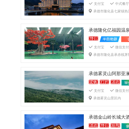
支付宝
中式餐厅
限时送餐服务
棋
承德市隆化县七家镇热
露天泳池
Wifi
一次性洗漱品
有
电水壶
茶壶
承德隆化亿福园温
商务中心
大堂吧
外币兑换
旅游票
支付宝
微信支付
卡拉OK厅
健身
承德市隆化县承赤线茅
独立卫浴
一次性
浴巾
电水壶
24小时保安
商
承德雾灵山阿那亚
会议厅
叫醒服务
支付宝
微信支付
中式餐厅
西式餐
承德雾灵山景区内
限时送餐服务
棋
室内泳池
露天泳
一次性洗漱品
有
承德金山岭长城大
电水壶
茶壶
商务中心
大堂吧