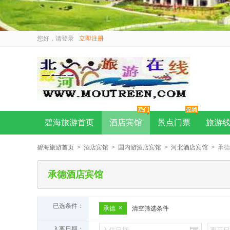
您好，请
登录
立即注册
碧海旅游首页
酒店宾馆
景点门票
旅游
碧海旅游首页
>
酒店宾馆
>
国内游酒店宾馆
>
河北酒店宾馆
> 承
承德酒店宾馆
已选条件：
承德
清空筛选条件
入离日期：