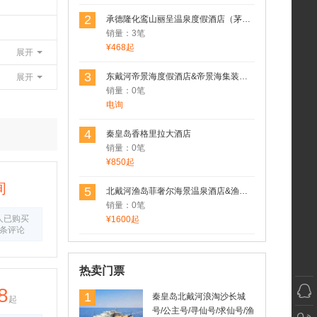
2
承德隆化鸾山丽呈温泉度假酒店（茅荆坝七家温泉村）
销量：3笔
¥468起
展开
3
东戴河帝景海度假酒店&帝景海集装箱酒店
展开
销量：0笔
电询
4
秦皇岛香格里拉大酒店
销量：0笔
¥850起
询
5
北戴河渔岛菲奢尔海景温泉酒店&渔岛菲奢尔森泽苑&渔岛菲奢尔度假酒店
销量：0笔
人已购买
¥1600起
0条评论
热卖门票
8
1
秦皇岛北戴河浪淘沙长城
起
号/公主号/寻仙号/求仙号/渔