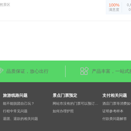
务
叫醒服务
行李存放服务
自然景区
100%
0
满意度
品质保证，放心出行
产品丰富，一站式
旅游线路问题
景点门票预定
支付相关问题
能不能脱团自己玩？
网站市没有的门票可以预订吗？
行程中常见问题
如何办理护照
证明参考样本
退团、退款的相关问题
付款类问题解答