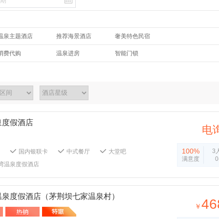
温泉主题酒店
推荐海景酒店
奢美特色民宿
消费代购
温泉进房
智能门锁
泉度假酒店
电
100%
3
国内银联卡
中式餐厅
大堂吧
满意度
卡拉OK厅
健身房
室内泳池
湾温泉度假酒店
网络
24小时热水
独立卫浴
线电视
遮光窗帘
拖鞋
浴巾
免费停车场
酒店监控系统
24小时保安
温泉度假酒店（茅荆坝七家温泉村）
46
礼宾服务
多功能厅
会议厅
￥
放服务